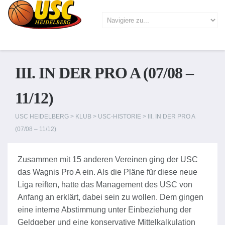
III. IN DER PRO A (07/08 –
11/12)
USC HEIDELBERG
>
KLUB
>
USC-HISTORIE
>
III. IN DER PRO A
(07/08 – 11/12)
Zusammen mit 15 anderen Vereinen ging der USC
das Wagnis Pro A ein. Als die Pläne für diese neue
Liga reiften, hatte das Management des USC von
Anfang an erklärt, dabei sein zu wollen. Dem gingen
eine interne Abstimmung unter Einbeziehung der
Geldgeber und eine konservative Mittelkalkulation