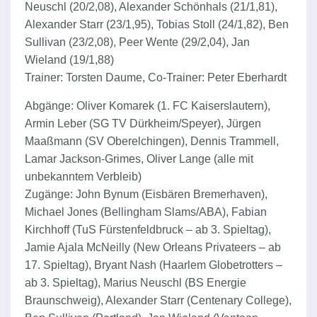
Neuschl (20/2,08), Alexander Schönhals (21/1,81),
Alexander Starr (23/1,95), Tobias Stoll (24/1,82), Ben
Sullivan (23/2,08), Peer Wente (29/2,04), Jan
Wieland (19/1,88)
Trainer: Torsten Daume, Co-Trainer: Peter Eberhardt
Abgänge: Oliver Komarek (1. FC Kaiserslautern),
Armin Leber (SG TV Dürkheim/Speyer), Jürgen
Maaßmann (SV Oberelchingen), Dennis Trammell,
Lamar Jackson-Grimes, Oliver Lange (alle mit
unbekanntem Verbleib)
Zugänge: John Bynum (Eisbären Bremerhaven),
Michael Jones (Bellingham Slams/ABA), Fabian
Kirchhoff (TuS Fürstenfeldbruck – ab 3. Spieltag),
Jamie Ajala McNeilly (New Orleans Privateers – ab
17. Spieltag), Bryant Nash (Haarlem Globetrotters –
ab 3. Spieltag), Marius Neuschl (BS Energie
Braunschweig), Alexander Starr (Centenary College),