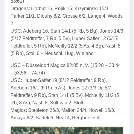
63:61)
Dragons: Harbut 16, Rojik 15, Krzyminski 15/3,
Parker 11/1, Dlouhy 8/2, Grosse 6/2, Lange 4, Woods
2
USC: Adeberg 16, Starr 14/1 (5 Rb, 5 Bg), Jones 14/3
(5/17 Feldtreffer, 7 Rb, 5 Bv), Huber-Saffer 12 (6/17
Feldtreffer, 5 Rb), McNeilly 12/2 (5 As, 4 Bg), Nash 8
(5 Rb), Stoll 6 – Neuschl, Hug, Wieland
USC – Düsseldorf Magics 82:85 n. V. (15:28 – 33:44
– 53:56 – 74:74)
USC: Huber-Saffer 19 (8/12 Feldtreffer, 9 Rb),
Adeberg 16/1 (6 Rb, 5 As), Jones 12 (3/3 Dr, 5/7
Feldtreffer, 9 Rb), Starr 14/1 (5 Bv), McNeilly 11/2 (5
Rb, 8 As), Nash 8, Sullivan 2, Stoll
Magics: Stapleton 26/3, Mallon 24/4, Howell 15/3,
Amaya 6/2, Sadek 6, Neal 4, Berghoefer 4