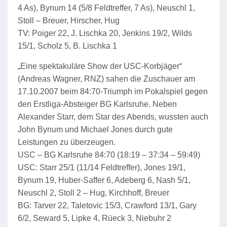
4 As), Bynum 14 (5/8 Feldtreffer, 7 As), Neuschl 1,
Stoll – Breuer, Hirscher, Hug
TV: Poiger 22, J. Lischka 20, Jenkins 19/2, Wilds
15/1, Scholz 5, B. Lischka 1
„Eine spektakuläre Show der USC-Korbjäger“
(Andreas Wagner, RNZ) sahen die Zuschauer am
17.10.2007 beim 84:70-Triumph im Pokalspiel gegen
den Erstliga-Absteiger BG Karlsruhe. Neben
Alexander Starr, dem Star des Abends, wussten auch
John Bynum und Michael Jones durch gute
Leistungen zu überzeugen.
USC – BG Karlsruhe 84:70 (18:19 – 37:34 – 59:49)
USC: Starr 25/1 (11/14 Feldtreffer), Jones 19/1,
Bynum 19, Huber-Saffer 6, Adeberg 6, Nash 5/1,
Neuschl 2, Stoll 2 – Hug, Kirchhoff, Breuer
BG: Tarver 22, Taletovic 15/3, Crawford 13/1, Gary
6/2, Seward 5, Lipke 4, Rüeck 3, Niebuhr 2