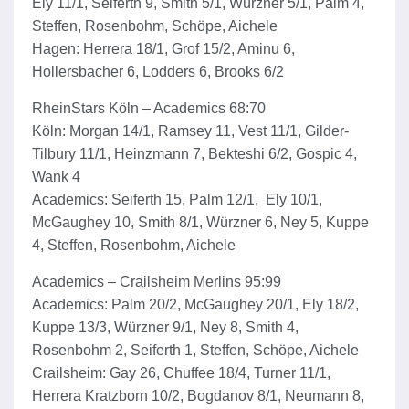
Ely 11/1, Seiferth 9, Smith 5/1, Würzner 5/1, Palm 4,
Steffen, Rosenbohm, Schöpe, Aichele
Hagen: Herrera 18/1, Grof 15/2, Aminu 6,
Hollersbacher 6, Lodders 6, Brooks 6/2
RheinStars Köln – Academics 68:70
Köln: Morgan 14/1, Ramsey 11, Vest 11/1, Gilder-
Tilbury 11/1, Heinzmann 7, Bekteshi 6/2, Gospic 4,
Wank 4
Academics: Seiferth 15, Palm 12/1, Ely 10/1,
McGaughey 10, Smith 8/1, Würzner 6, Ney 5, Kuppe
4, Steffen, Rosenbohm, Aichele
Academics – Crailsheim Merlins 95:99
Academics: Palm 20/2, McGaughey 20/1, Ely 18/2,
Kuppe 13/3, Würzner 9/1, Ney 8, Smith 4,
Rosenbohm 2, Seiferth 1, Steffen, Schöpe, Aichele
Crailsheim: Gay 26, Chuffee 18/4, Turner 11/1,
Herrera Kratzborn 10/2, Bogdanov 8/1, Neumann 8,