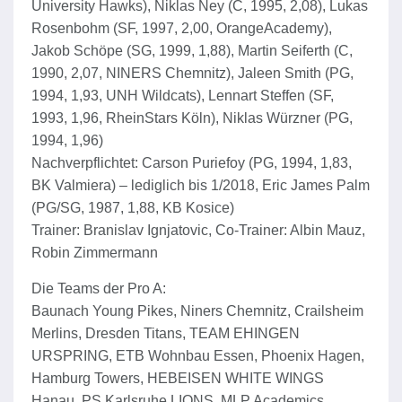
University Hawks), Niklas Ney (C, 1995, 2,08), Lukas
Rosenbohm (SF, 1997, 2,00, OrangeAcademy),
Jakob Schöpe (SG, 1999, 1,88), Martin Seiferth (C,
1990, 2,07, NINERS Chemnitz), Jaleen Smith (PG,
1994, 1,93, UNH Wildcats), Lennart Steffen (SF,
1993, 1,96, RheinStars Köln), Niklas Würzner (PG,
1994, 1,96)
Nachverpflichtet: Carson Puriefoy (PG, 1994, 1,83,
BK Valmiera) – lediglich bis 1/2018, Eric James Palm
(PG/SG, 1987, 1,88, KB Kosice)
Trainer: Branislav Ignjatovic, Co-Trainer: Albin Mauz,
Robin Zimmermann
Die Teams der Pro A:
Baunach Young Pikes, Niners Chemnitz, Crailsheim
Merlins, Dresden Titans, TEAM EHINGEN
URSPRING, ETB Wohnbau Essen, Phoenix Hagen,
Hamburg Towers, HEBEISEN WHITE WINGS
Hanau, PS Karlsruhe LIONS, MLP Academics