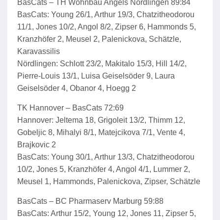
BasCats – TH Wohnbau Angels Nördlingen 89:84
BasCats: Young 26/1, Arthur 19/3, Chatzitheodorou
11/1, Jones 10/2, Angol 8/2, Zipser 6, Hammonds 5,
Kranzhöfer 2, Meusel 2, Palenickova, Schätzle,
Karavassilis
Nördlingen: Schlott 23/2, Makitalo 15/3, Hill 14/2,
Pierre-Louis 13/1, Luisa Geiselsöder 9, Laura
Geiselsöder 4, Obanor 4, Hoegg 2
TK Hannover – BasCats 72:69
Hannover: Jeltema 18, Grigoleit 13/2, Thimm 12,
Gobeljic 8, Mihalyi 8/1, Matejcikova 7/1, Vente 4,
Brajkovic 2
BasCats: Young 30/1, Arthur 13/3, Chatzitheodorou
10/2, Jones 5, Kranzhöfer 4, Angol 4/1, Lummer 2,
Meusel 1, Hammonds, Palenickova, Zipser, Schätzle
BasCats – BC Pharmaserv Marburg 59:88
BasCats: Arthur 15/2, Young 12, Jones 11, Zipser 5,