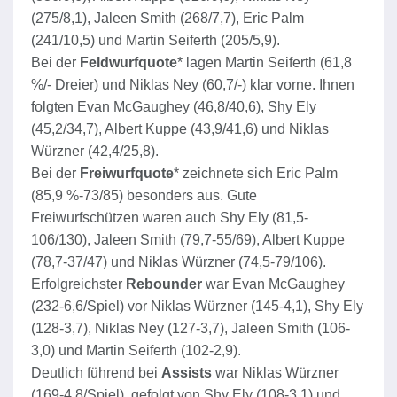
(275/8,1), Jaleen Smith (268/7,7), Eric Palm
(241/10,5) und Martin Seiferth (205/5,9).
Bei der
Feldwurfquote
* lagen Martin Seiferth (61,8
%/- Dreier) und Niklas Ney (60,7/-) klar vorne. Ihnen
folgten Evan McGaughey (46,8/40,6), Shy Ely
(45,2/34,7), Albert Kuppe (43,9/41,6) und Niklas
Würzner (42,4/25,8).
Bei der
Freiwurfquote
* zeichnete sich Eric Palm
(85,9 %-73/85) besonders aus. Gute
Freiwurfschützen waren auch Shy Ely (81,5-
106/130), Jaleen Smith (79,7-55/69), Albert Kuppe
(78,7-37/47) und Niklas Würzner (74,5-79/106).
Erfolgreichster
Rebounder
war Evan McGaughey
(232-6,6/Spiel) vor Niklas Würzner (145-4,1), Shy Ely
(128-3,7), Niklas Ney (127-3,7), Jaleen Smith (106-
3,0) und Martin Seiferth (102-2,9).
Deutlich führend bei
Assists
war Niklas Würzner
(169-4,8/Spiel), gefolgt von Shy Ely (108-3,1) und