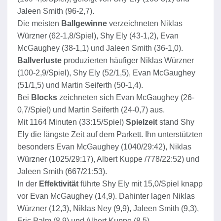
Jaleen Smith (96-2,7).
Die meisten
Ballgewinne
verzeichneten Niklas
Würzner (62-1,8/Spiel), Shy Ely (43-1,2), Evan
McGaughey (38-1,1) und Jaleen Smith (36-1,0).
Ballverluste
produzierten häufiger Niklas Würzner
(100-2,9/Spiel), Shy Ely (52/1,5), Evan McGaughey
(51/1,5) und Martin Seiferth (50-1,4).
Bei
Blocks
zeichneten sich Evan McGaughey (26-
0,7/Spiel) und Martin Seiferth (24-0,7) aus.
Mit 1164 Minuten (33:15/Spiel)
Spielzeit
stand Shy
Ely die längste Zeit auf dem Parkett. Ihn unterstützten
besonders Evan McGaughey (1040/29:42), Niklas
Würzner (1025/29:17), Albert Kuppe /778/22:52) und
Jaleen Smith (667/21:53).
In der
Effektivität
führte Shy Ely mit 15,0/Spiel knapp
vor Evan McGaughey (14,9). Dahinter lagen Niklas
Würzner (12,3), Niklas Ney (9,9), Jaleen Smith (9,3),
Eric Palm (8,9) und Albert Kuppe (8,5).