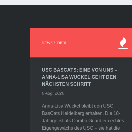
NEWS 2. DBBL
USC BASCATS: EINE VON UNS –
ANNA-LISA WUCKEL GEHT DEN
NÄCHSTEN SCHRITT
6 Aug. 2026
Anna-Lisa Wuckel bleibt den USC
BasCats Heidelberg erhalten. Die 18-
Jährige ist als Combo Guard ein echtes
Eigengewächs des USC – sie hat die