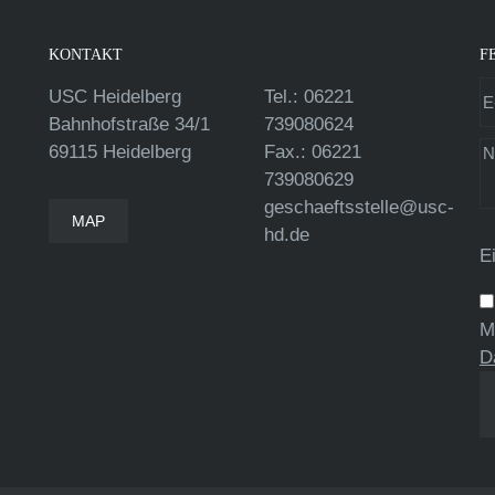
KONTAKT
F
USC Heidelberg
Tel.: 06221
Bahnhofstraße 34/1
739080624
69115 Heidelberg
Fax.: 06221
739080629
geschaeftsstelle@usc-
MAP
hd.de
E
M
D