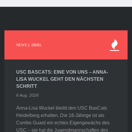
NEWS 2. DBBL
USC BASCATS: EINE VON UNS – ANNA-
LISA WUCKEL GEHT DEN NÄCHSTEN
SCHRITT
6 Aug. 2026
Anna-Lisa Wuckel bleibt den USC BasCats
Heidelberg erhalten. Die 18-Jährige ist als
Combo Guard ein echtes Eigengewächs des
USC – sie hat die Jugendmannschaften des