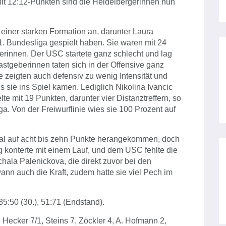
it 12:12-Punkten sind die Heidelbergerinnen nun
t einer starken Formation an, darunter Laura
. Bundesliga gespielt haben. Sie waren mit 24
rinnen. Der USC startete ganz schlecht und lag
astgeberinnen taten sich in der Offensive ganz
 zeigten auch defensiv zu wenig Intensität und
is sie ins Spiel kamen. Lediglich Nikolina Ivancic
te mit 19 Punkten, darunter vier Distanztreffern, so
ga. Von der Freiwurflinie wies sie 100 Prozent auf
mal auf acht bis zehn Punkte herangekommen, doch
 konterte mit einem Lauf, und dem USC fehlte die
ala Palenickova, die direkt zuvor bei den
wann auch die Kraft, zudem hatte sie viel Pech im
 35:50 (30.), 51:71 (Endstand).
 Hecker 7/1, Steins 7, Zöckler 4, A. Hofmann 2,