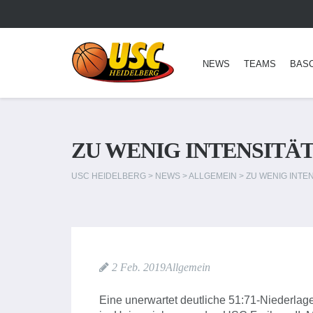
NEWS
TEAMS
BAS
ZU WENIG INTENSITÄT 
USC HEIDELBERG
>
NEWS
>
ALLGEMEIN
>
ZU WENIG INTEN
2 Feb. 2019
Allgemein
Eine unerwartet deutliche 51:71-Niederla