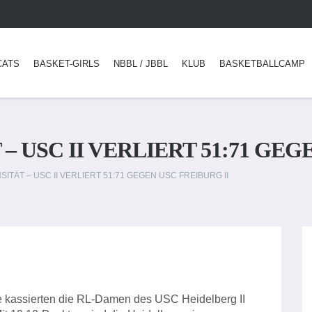
CATS
BASKET-GIRLS
NBBL / JBBL
KLUB
BASKETBALLCAMP
– USC II VERLIERT 51:71 GEG
SITÄT – USC II VERLIERT 51:71 GEGEN USC FREIBURG II
ge kassierten die RL-Damen des USC Heidelberg II