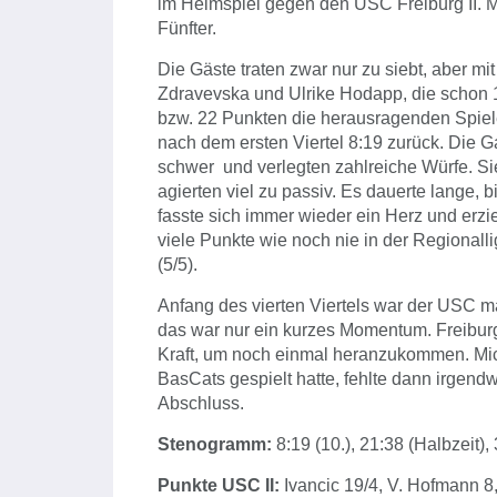
im Heimspiel gegen den USC Freiburg II. M
Fünfter.
Die Gäste traten zwar nur zu siebt, aber mi
Zdravevska und Ulrike Hodapp, die schon 1
bzw. 22 Punkten die herausragenden Spiele
nach dem ersten Viertel 8:19 zurück. Die G
schwer und verlegten zahlreiche Würfe. Sie
agierten viel zu passiv. Es dauerte lange, b
fasste sich immer wieder ein Herz und erziel
viele Punkte wie noch nie in der Regionalli
(5/5).
Anfang des vierten Viertels war der USC 
das war nur ein kurzes Momentum. Freiburg
Kraft, um noch einmal heranzukommen. Mich
BasCats gespielt hatte, fehlte dann irgend
Abschluss.
Stenogramm:
8:19 (10.), 21:38 (Halbzeit),
Punkte USC II:
Ivancic 19/4, V. Hofmann 8,