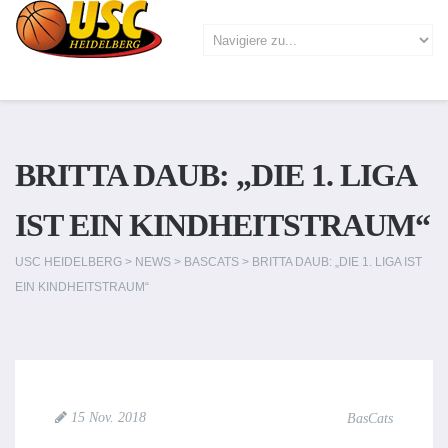
BRITTA DAUB: „DIE 1. LIGA
IST EIN KINDHEITSTRAUM“
USC HEIDELBERG
>
NEWS
>
BASCATS
>
BRITTA DAUB: „DIE 1. LIGA IST
EIN KINDHEITSTRAUM“
15 Nov. 2018
BasCats