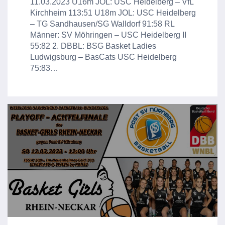
11.03.2023 U16m JOL: USC Heidelberg – VfL
Kirchheim 113:51 U18m JOL: USC Heidelberg
– TG Sandhausen/SG Walldorf 91:58 RL
Männer: SV Möhringen – USC Heidelberg II
55:82 2. DBBL: BSG Basket Ladies
Ludwigsburg – BasCats USC Heidelberg
75:83…