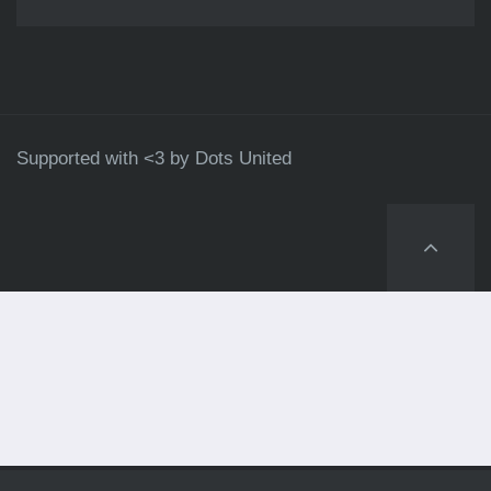
Supported with <3 by
Dots United