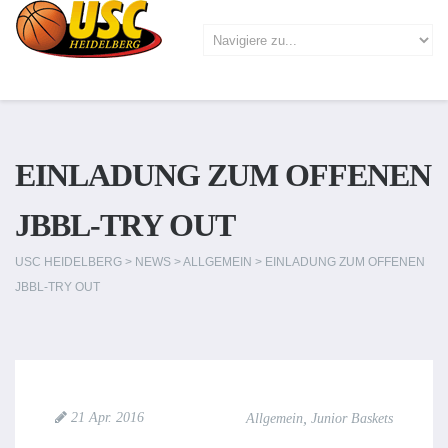
EINLADUNG ZUM OFFENEN
JBBL-TRY OUT
USC HEIDELBERG
>
NEWS
>
ALLGEMEIN
>
EINLADUNG ZUM OFFENEN
JBBL-TRY OUT
,
21 Apr. 2016
Allgemein
Junior Baskets