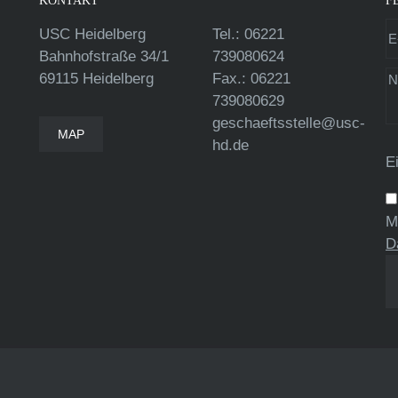
KONTAKT
F
USC Heidelberg
Tel.: 06221
Bahnhofstraße 34/1
739080624
69115 Heidelberg
Fax.: 06221
739080629
geschaeftsstelle@usc-
MAP
hd.de
E
M
D