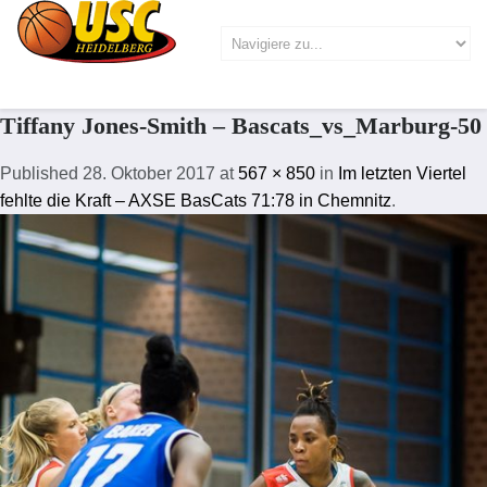
Tiffany Jones-Smith – Bascats_vs_Marburg-50
Published
28. Oktober 2017
at
567 × 850
in
Im letzten Viertel
fehlte die Kraft – AXSE BasCats 71:78 in Chemnitz
.