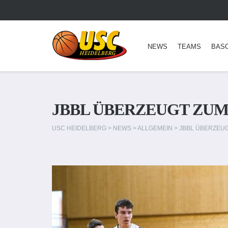
NEWS
TEAMS
BAS
JBBL ÜBERZEUGT ZUM
USC HEIDELBERG
>
NEWS
>
ALLGEMEIN
>
JBBL ÜBERZEUG