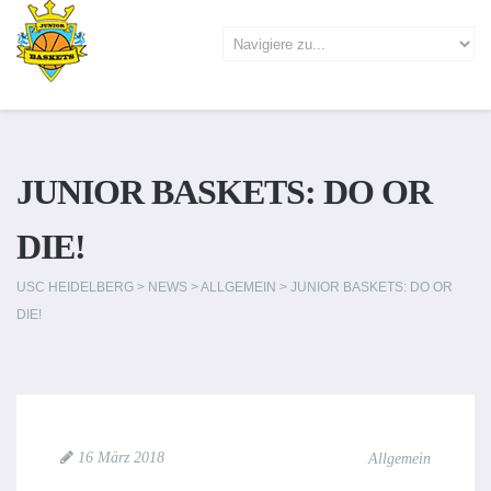
JUNIOR BASKETS: DO OR
DIE!
USC HEIDELBERG
>
NEWS
>
ALLGEMEIN
>
JUNIOR BASKETS: DO OR
DIE!
16 März 2018
Allgemein