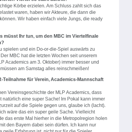
ichtige Körbe erzielen. Am Schluss zahlt sich das
lastet waren, haben wir Akteure, die dann die
önnen. Wir haben einfach viele Jungs, die ready
as müsst Ihr tun, um den MBC im Viertelfinale
n?
u spielen und ein Do-or-die-Spiel auswärts zu
t. Der MBC hat die letzten Wochen seit unserem
 MLP Academics am 3. Oktober) immer besser und
ir müssen am Samstag alles reinschmeißen!
-Teilnahme für Verein, Academics-Mannschaft
rnen Vereinsgeschichte der MLP Academics, dass
t natürlich eine super Sache! Im Pokal kann immer
urzeit auf die Spiele gegen uns, glaube ich (lacht).
ch wäre das ein super geile Sache. Vielleicht
das erste Mal hierher in die Metropolregion holen
 mit den Bayern dabei sein dürfen. Ich kann nur
geile Erfahrung ist, nicht nur für die Spieler,