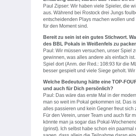
Paul Zipser: Wir haben viele Spieler, die w
aus. Während bei Rostock drei Jungs foulbe
entscheidenden Plays machen wollen und k
für den Moment sind.
Bereit zu sein ist ein gutes Stichwort. W
des BBL Pokals in Weißenfels zu packe
Paul: Wir müssen versuchen, unser Spiel z
gewinnen, was alles andere als einfach is
Spiel dort (Anm. der Red.: 108:93 für die
besser gespielt und viele Siege geholt. W
Welche Bedeutung hätte eine TOP-FOUR
und auch für Dich persönlich?
Paul: Das wäre das erste Mal in der mode
man so weit im Pokal gekommen ist. Das is
alles passieren und kein Gegner freut sich z
Für den Verein, unser Team und auch für mi
könnte man ja sogar das Pokal-Wochenende 
(grinst). Ich selbst habe schon ein paarmal
sagen, dass allein die Teilnahme daran eine 