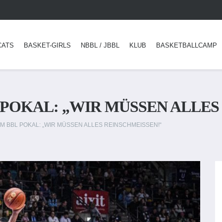
CATS
BASKET-GIRLS
NBBL / JBBL
KLUB
BASKETBALLCAMP
 POKAL: „WIR MÜSSEN ALLES
M BBL POKAL: „WIR MÜSSEN ALLES REINSCHMEISSEN!“