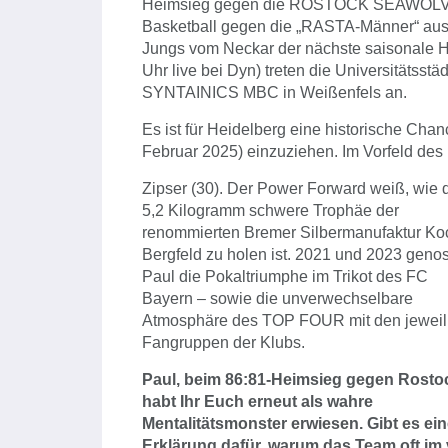
Heimsieg gegen die ROSTOCK SEAWOLVES
Basketball gegen die „RASTA-Männer“ aus Ve
Jungs vom Neckar der nächste saisonale 
Uhr live bei Dyn) treten die Universitätsst
SYNTAINICS MBC in Weißenfels an.
Es ist für Heidelberg eine historische Chan
Februar 2025) einzuziehen. Im Vorfeld des
Zipser (30). Der Power Forward weiß, wie 
5,2 Kilogramm schwere Trophäe der
renommierten Bremer Silbermanufaktur Ko
Bergfeld zu holen ist. 2021 und 2023 geno
Paul die Pokaltriumphe im Trikot des FC
Bayern – sowie die unverwechselbare
Atmosphäre des TOP FOUR mit den jeweil
Fangruppen der Klubs.
Paul, beim 86:81-Heimsieg gegen Rosto
habt Ihr Euch erneut als wahre
Mentalitätsmonster erwiesen. Gibt es ei
Erklärung dafür, warum das Team oft im vi