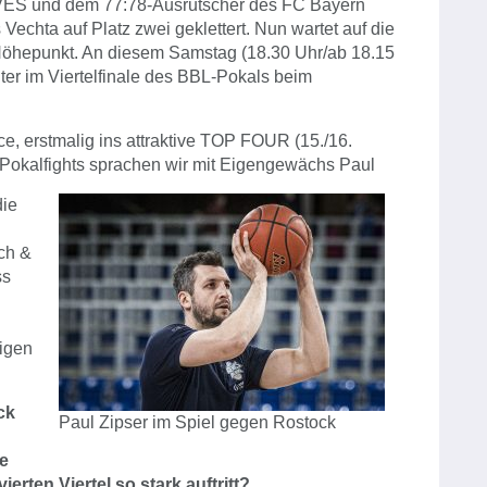
 und dem 77:78-Ausrutscher des FC Bayern
chta auf Platz zwei geklettert. Nun wartet auf die
Höhepunkt. An diesem Samstag (18.30 Uhr/ab 18.15
ädter im Viertelfinale des BBL-Pokals beim
ce, erstmalig ins attraktive TOP FOUR (15./16.
 Pokalfights sprachen wir mit Eigengewächs Paul
die
ch &
ss
igen
ck
Paul Zipser im Spiel gegen Rostock
ne
erten Viertel so stark auftritt?