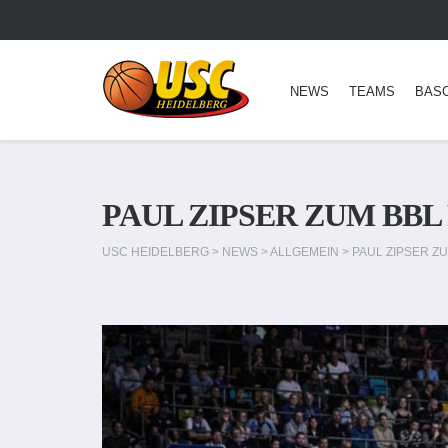
NEWS
TEAMS
BAS
PAUL ZIPSER ZUM BBL
USC HEIDELBERG
>
NEWS
>
ALLGEMEIN
>
PAUL ZIPSER ZU