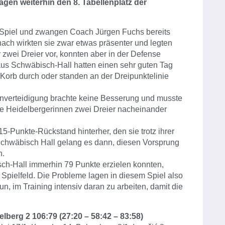
agen weiterhin den 8. Tabellenplatz der
Spiel und zwangen Coach Jürgen Fuchs bereits
nach wirkten sie zwar etwas präsenter und legten
zwei Dreier vor, konnten aber in der Defense
aus Schwäbisch-Hall hatten einen sehr guten Tag
orb durch oder standen an der Dreipunktelinie
enverteidigung brachte keine Besserung und musste
ie Heidelbergerinnen zwei Dreier nacheinander
5-Punkte-Rückstand hinterher, den sie trotz ihrer
 Schwäbisch Hall gelang es dann, diesen Vorsprung
n.
ch-Hall immerhin 79 Punkte erzielen konnten,
Spielfeld. Die Probleme lagen in diesem Spiel also
nun, im Training intensiv daran zu arbeiten, damit die
berg 2 106:79 (27:20 – 58:42 – 83:58)