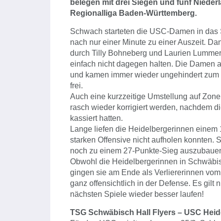
belegen mit drei Siegen und fünf Niederl
Regionalliga Baden-Württemberg.
Schwach starteten die USC-Damen in das 
nach nur einer Minute zu einer Auszeit. Da
durch Tilly Bohneberg und Laurien Lummer 
einfach nicht dagegen halten. Die Damen 
und kamen immer wieder ungehindert zum K
frei.
Auch eine kurzzeitige Umstellung auf Zon
rasch wieder korrigiert werden, nachdem d
kassiert hatten.
Lange liefen die Heidelbergerinnen einem 1
starken Offensive nicht aufholen konnten.
noch zu einem 27-Punkte-Sieg auszubaue
Obwohl die Heidelbergerinnen in Schwäbis
gingen sie am Ende als Verliererinnen vom 
ganz offensichtlich in der Defense. Es gilt 
nächsten Spiele wieder besser laufen!
TSG Schwäbisch Hall Flyers – USC Heidel