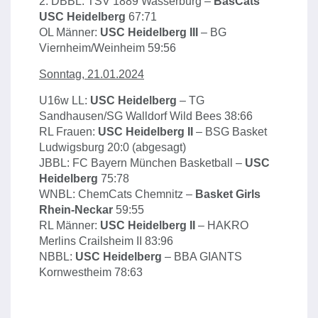
2. DBBL: TSV 1889 Wasserburg –
BasCats
USC Heidelberg
67:71
OL Männer:
USC Heidelberg III
– BG
Viernheim/Weinheim 59:56
Sonntag, 21.01.2024
U16w LL:
USC Heidelberg
– TG
Sandhausen/SG Walldorf Wild Bees 38:66
RL Frauen:
USC Heidelberg II
– BSG Basket
Ludwigsburg 20:0 (abgesagt)
JBBL: FC Bayern München Basketball –
USC
Heidelberg
75:78
WNBL: ChemCats Chemnitz –
Basket Girls
Rhein-Neckar
59:55
RL Männer:
USC Heidelberg II
– HAKRO
Merlins Crailsheim II 83:96
NBBL:
USC Heidelberg
– BBA GIANTS
Kornwestheim 78:63