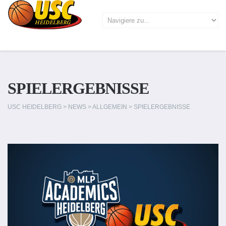
SPIELERGEBNISSE
USC HEIDELBERG
>
NEWS
>
ALLGEMEIN
>
SPIELERGEBNISSE