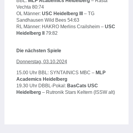
BBL:
MLP Academics Heidelberg
– Rasta
Vechta 80:74
OL Männer:
USC Heidelberg III
– TG
Sandhausen Wild Bees 54:63
RL Männer: HAKRO Merlins Crailsheim –
USC
Heidelberg II
79:82
Die nächsten Spiele
Donnerstag, 03.10.2024
15.00 Uhr BBL: SYNTAINICS MBC –
MLP
Academics Heidelberg
19.30 Uhr DBBL-Pokal:
BasCats USC
Heidelberg
– Rutronik Stars Keltern (ISSW alt)