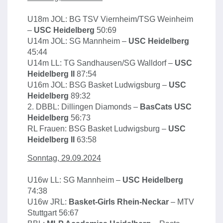
U18m JOL: BG TSV Viernheim/TSG Weinheim
–
USC Heidelberg
50:69
U14m JOL: SG Mannheim –
USC Heidelberg
45:44
U14m LL: TG Sandhausen/SG Walldorf –
USC
Heidelberg II
87:54
U16m JOL: BSG Basket Ludwigsburg –
USC
Heidelberg
89:32
2. DBBL: Dillingen Diamonds –
BasCats USC
Heidelberg
56:73
RL Frauen: BSG Basket Ludwigsburg –
USC
Heidelberg II
63:58
Sonntag, 29.09.2024
U16w LL: SG Mannheim –
USC Heidelberg
74:38
U16w JRL:
Basket-Girls Rhein-Neckar
– MTV
Stuttgart 56:67