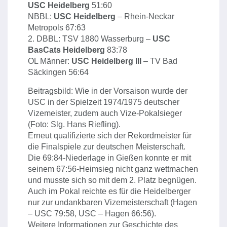
USC Heidelberg
51:60
NBBL:
USC Heidelberg
– Rhein-Neckar
Metropols 67:63
2. DBBL: TSV 1880 Wasserburg –
USC
BasCats Heidelberg
83:78
OL Männer:
USC Heidelberg III
– TV Bad
Säckingen 56:64
Beitragsbild: Wie in der Vorsaison wurde der
USC in der Spielzeit 1974/1975 deutscher
Vizemeister, zudem auch Vize-Pokalsieger
(Foto: Slg. Hans Riefling).
Erneut qualifizierte sich der Rekordmeister für
die Finalspiele zur deutschen Meisterschaft.
Die 69:84-Niederlage in Gießen konnte er mit
seinem 67:56-Heimsieg nicht ganz wettmachen
und musste sich so mit dem 2. Platz begnügen.
Auch im Pokal reichte es für die Heidelberger
nur zur undankbaren Vizemeisterschaft (Hagen
– USC 79:58, USC – Hagen 66:56).
Weitere Informationen zur Geschichte des