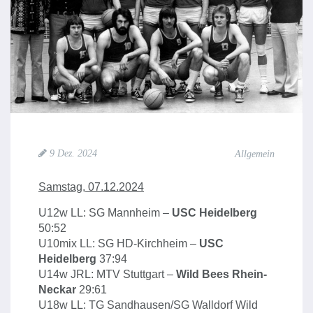
9 Dez. 2024
Allgemein
Samstag, 07.12.2024
U12w LL: SG Mannheim –
USC Heidelberg
50:52
U10mix LL: SG HD-Kirchheim –
USC
Heidelberg
37:94
U14w JRL: MTV Stuttgart –
Wild Bees Rhein-
Neckar
29:61
U18w LL: TG Sandhausen/SG Walldorf Wild