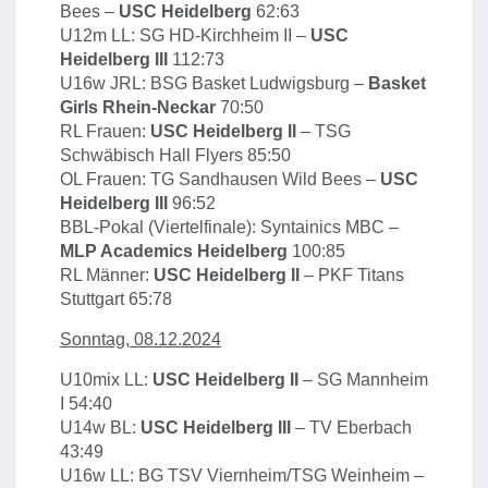
Bees –
USC Heidelberg
62:63
U12m LL: SG HD-Kirchheim II –
USC
Heidelberg III
112:73
U16w JRL: BSG Basket Ludwigsburg –
Basket
Girls Rhein-Neckar
70:50
RL Frauen:
USC Heidelberg II
– TSG
Schwäbisch Hall Flyers 85:50
OL Frauen: TG Sandhausen Wild Bees –
USC
Heidelberg III
96:52
BBL-Pokal (Viertelfinale): Syntainics MBC –
MLP Academics Heidelberg
100:85
RL Männer:
USC Heidelberg II
– PKF Titans
Stuttgart 65:78
Sonntag, 08.12.2024
U10mix LL:
USC Heidelberg II
– SG Mannheim
I 54:40
U14w BL:
USC Heidelberg III
– TV Eberbach
43:49
U16w LL: BG TSV Viernheim/TSG Weinheim –