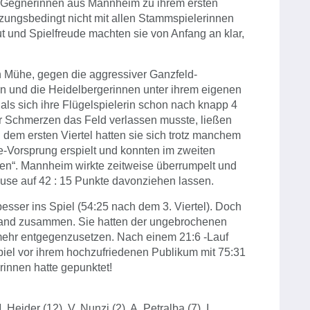
n Gegnerinnen aus Mannheim zu ihrem ersten
tzungsbedingt nicht mit allen Stammspielerinnen
ut und Spielfreude machten sie von Anfang an klar,
 Mühe, gegen die aggressiver Ganzfeld-
en und die Heidelbergerinnen unter ihrem eigenen
ls sich ihre Flügelspielerin schon nach knapp 4
r Schmerzen das Feld verlassen musste, ließen
dem ersten Viertel hatten sie sich trotz manchem
e-Vorsprung erspielt und konnten im zweiten
gen“. Mannheim wirkte zeitweise überrumpelt und
ause auf 42 : 15 Punkte davonziehen lassen.
sser ins Spiel (54:25 nach dem 3. Viertel). Doch
stand zusammen. Sie hatten der ungebrochenen
 mehr entgegenzusetzen. Nach einem 21:6 -Lauf
el vor ihrem hochzufriedenen Publikum mit 75:31
innen hatte gepunktet!
Heider (12), V. Nunzi (2), A. Petralba (7), I.