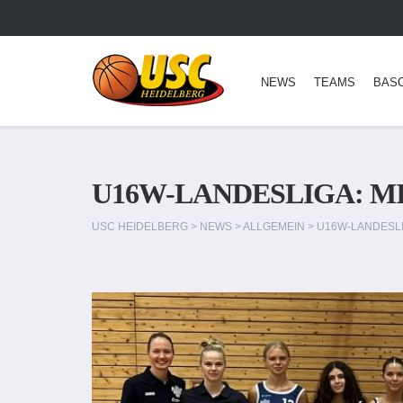
NEWS
TEAMS
BAS
U16W-LANDESLIGA: M
USC HEIDELBERG
>
NEWS
>
ALLGEMEIN
>
U16W-LANDESLI