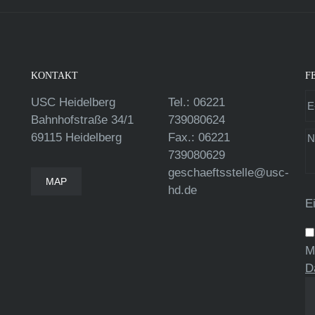
KONTAKT
F
USC Heidelberg
Tel.: 06221
Bahnhofstraße 34/1
739080624
69115 Heidelberg
Fax.: 06221
739080629
geschaeftsstelle@usc-
MAP
hd.de
E
M
D