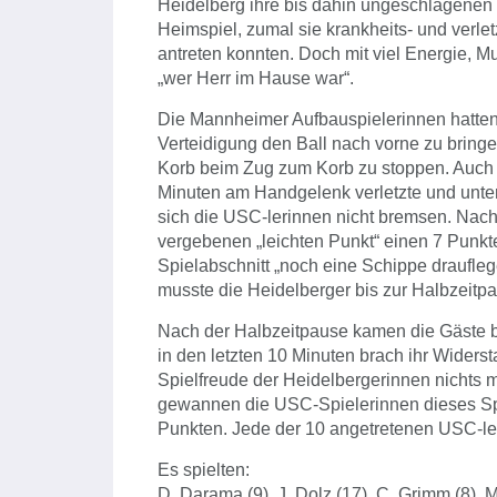
Heidelberg ihre bis dahin ungeschlagene
Heimspiel, zumal sie krankheits- und verle
antreten konnten. Doch mit viel Energie, M
„wer Herr im Hause war“.
Die Mannheimer Aufbauspielerinnen hatten
Verteidigung den Ball nach vorne zu bring
Korb beim Zug zum Korb zu stoppen. Auch a
Minuten am Handgelenk verletzte und unte
sich die USC-lerinnen nicht bremsen. Nach 
vergebenen „leichten Punkt“ einen 7 Punkt
Spielabschnitt „noch eine Schippe draufle
musste die Heidelberger bis zur Halbzeitp
Nach der Halbzeitpause kamen die Gäste be
in den letzten 10 Minuten brach ihr Wider
Spielfreude der Heidelbergerinnen nichts
gewannen die USC-Spielerinnen dieses Spi
Punkten. Jede der 10 angetretenen USC-ler
Es spielten:
D. Darama (9), J. Dolz (17), C. Grimm (8), M. 