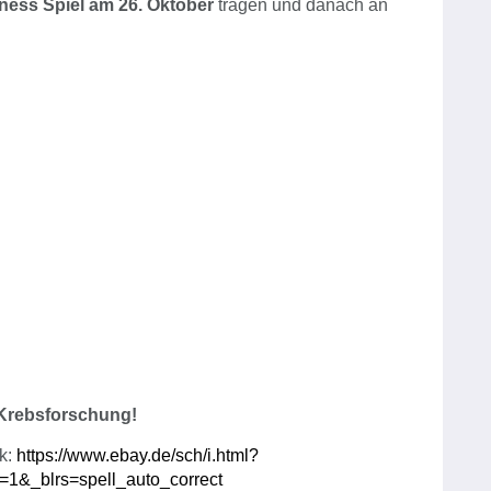
ness Spiel am 26. Oktober
tragen und danach an
Krebsforschung!
nk:
https://www.ebay.de/sch/i.html?
&_blrs=spell_auto_correct