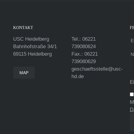
KONTAKT
F
USC Heidelberg
Tel.: 06221
Bahnhofstraße 34/1
739080624
69115 Heidelberg
Fax.: 06221
739080629
geschaeftsstelle@usc-
MAP
hd.de
E
M
D