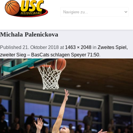
Michala Palenickova
Published
21. Oktober 2018
at
1463 × 2048
in
Zweites Spiel,
zweiter Sieg – BasCats schlagen Speyer 71:50
.