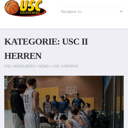
KATEGORIE:
USC II
HERREN
USC HEIDELBERG
>
NEWS
>
USC II HERREN